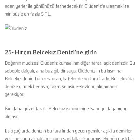
eden yerler ile gönlünüzü fethedecektir. Ölüdeniz’e ulaşmak ise
minibüsle en fazla 5 TL.
25-
Hırçın Belcekız Denizi’ne girin
Doğanın mucizesi Ölüdeniz kumsalının diğer tarafı açık denizdir. Bu
sebeple dalgalı; ama buz gibidir suyu. Ölüdeniz’in bu kısmına
Belcekız denir. Tüm restoran, kafeler de bu taraftadır. Belcekız’da
denize girmek bedava; fakat şemsiye-şezlong almamanız
gerekiyor.
İşin daha güzel tarafı, Belcekız isminin bir efsaneye dayanıyor
olması:
Eski çağlarda denizin bu tarafından geçen gemiler açıkta demirler
ve içme suyu almak için kıyıya sandalla çıkarlarmış. Bir gün yaşlı bir