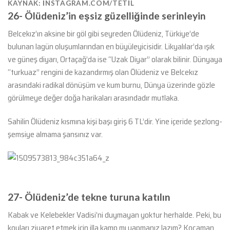
KAYNAK: INSTAGRAM.COM/TETIL
26-
Ölüdeniz’in eşsiz güzelliğinde serinleyin
Belcekız’ın aksine bir göl gibi seyreden Ölüdeniz, Türkiye’de
bulunan lagün oluşumlarından en büyüleyicisidir. Likyalılar’da ışık
ve güneş diyarı, Ortaçağ’da ise “Uzak Diyar” olarak bilinir. Dünyaya
“turkuaz” rengini de kazandırmış olan Ölüdeniz ve Belcekız
arasındaki radikal dönüşüm ve kum burnu, Dünya üzerinde gözle
görülmeye değer doğa harikaları arasındadır mutlaka.
Sahilin Ölüdeniz kısmına kişi başı giriş 6 TL’dir. Yine içeride şezlong-
şemsiye almama şansınız var.
27- Ölüdeniz’de tekne turuna katılın
Kabak ve Kelebekler Vadisi’ni duymayan yoktur herhalde. Peki, bu
koyları ziyaret etmek için illa kamp mı yapmanız lazım? Kocaman