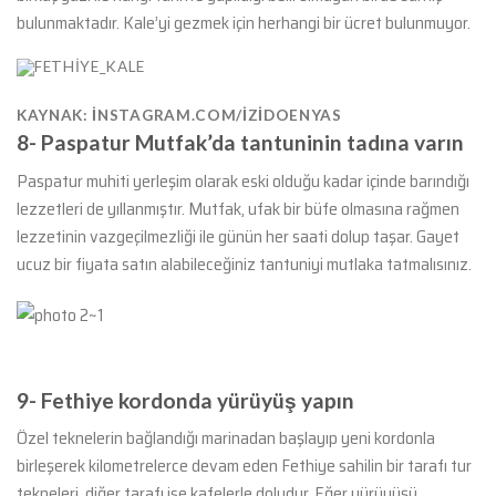
bulunmaktadır. Kale’yi gezmek için herhangi bir ücret bulunmuyor.
KAYNAK: INSTAGRAM.COM/IZIDOENYAS
8-
Paspatur Mutfak’da tantuninin tadına varın
Paspatur muhiti yerleşim olarak eski olduğu kadar içinde barındığı
lezzetleri de yıllanmıştır. Mutfak, ufak bir büfe olmasına rağmen
lezzetinin vazgeçilmezliği ile günün her saati dolup taşar. Gayet
ucuz bir fiyata satın alabileceğiniz tantuniyi mutlaka tatmalısınız.
9-
Fethiye kordonda yürüyüş yapın
Özel teknelerin bağlandığı marinadan başlayıp yeni kordonla
birleşerek kilometrelerce devam eden Fethiye sahilin bir tarafı tur
tekneleri, diğer tarafı ise kafelerle doludur. Eğer yürüyüşü