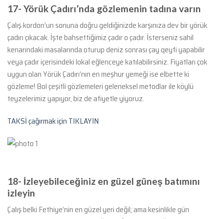
17-
Yörük Çadırı’nda gözlemenin tadına varın
Çalış kordon’un sonuna doğru geldiğinizde karşınıza dev bir yörük
çadırı çıkacak. İşte bahsettiğimiz çadır o çadır. İsterseniz sahil
kenarındaki masalarında oturup deniz sonrası çay qeyfi yapabilir
veya çadır içerisindeki lokal eğlenceye katılabilirsiniz. Fiyatları çok
uygun olan Yörük Çadırı’nın en meşhur yemeği ise elbette ki
gözleme! Bol çeşitli gözlemeleri geleneksel metodlar ile köylü
teyzelerimiz yapıyor, biz de afiyetle yiyoruz.
TAKSİ çağırmak için TIKLAYIN
18-
İzleyebileceğiniz en güzel güneş batımını
izleyin
Çalış belki Fethiye’nin en güzel yeri değil; ama kesinlikle gün