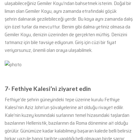
ulaşabileceğiniz Gemiler Koyu’ndan bahsetmek isterim. Doğal bir
liman olan Gemiler Koyu, aynı zamanda etrafındaki göçük
şehrin dalınarak gezilebileceği yerdir. Bu koya aynı zamanda dalış
için özel turlar da mevcuttur. Benim gibi dalma yetiniz olmasa da
Gemiler Koyu, denizin üzerinden de gerçekten müthiş. Denizini
tatmanız için bile tavsiye ediyorum. Giriş için cüzi bir fiyat
veriyorsunuz, önemli olan oraya ulaşabilmek.
7- Fethiye Kalesi’ni ziyaret edin
Fethiye’de şehrin güneyindeki tepe üzerine kurulu Fethiye
Kalesi’nin Aziz John’un şövalyelerine ait olduğu rivayet edilir.
Kale’nin kuzey kısmındaki surlarının temel hizasındaki taşlardan
bazılarının Hellenistik, bazılarının da Roma dönemine ait olduğu
görülür. Günümüze kadar kalabilmeyi başaran kalede belli belirsiz
birkaç yazı ile hangi tarihte yapıldığı belli olmayan birde sarnıç