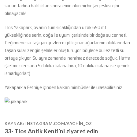
suyun tadına baktıktan sonra emin olun hiçbir şey eskisi gibi
olmayacak!
Tlos Yakapark, ovanın tüm sıcaklığından uzak 650 mt.
yüksekliğinde serin, doğa ile uyum içerisinde bir doğa su cenneti.
Değirmene su taşıyan yüzlerce yıllık çınar ağaçlarının oluklarından
taşan sular zengin şelaleler oluşturuyor, böylece bu lezzetli su
ortaya çıkıyor. Su aynı zamanda inanılmaz derecede soğuk. Hatta
işletmeciler suda 5 dakika kalana bira, 10 dakika kalana ise yemek
ısmarlıyorlar:)
Yakapark’a Fethiye içinden kalkan minibüsler ile ulaşabilirsiniz.
KAYNAK: INSTAGRAM.COM/AYCHIN_OZ
33- Tlos Antik Kenti’ni ziyaret edin