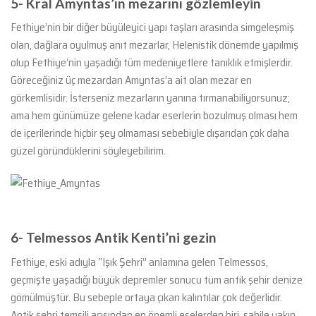
5- Kral Amyntas’ın mezarını gözlemleyin
Fethiye’nin bir diğer büyüleyici yapı taşları arasında simgeleşmiş
olan, dağlara oyulmuş anıt mezarlar, Helenistik dönemde yapılmış
olup Fethiye’nin yaşadığı tüm medeniyetlere tanıklık etmişlerdir.
Göreceğiniz üç mezardan Amyntas’a ait olan mezar en
görkemlisidir. İsterseniz mezarların yanına tırmanabiliyorsunuz;
ama hem günümüze gelene kadar eserlerin bozulmuş olması hem
de içerilerinde hiçbir şey olmaması sebebiyle dışarıdan çok daha
güzel göründüklerini söyleyebilirim.
6- Telmessos Antik Kenti’ni gezin
Fethiye, eski adıyla “Işık Şehri” anlamına gelen Telmessos,
geçmişte yaşadığı büyük depremler sonucu tüm antik şehir denize
gömülmüştür. Bu sebeple ortaya çıkan kalıntılar çok değerlidir.
Antik şehri temsili açısından en önemli eselerden biri, sahile yakın