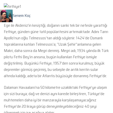
Senem Koç
Ege ile Akdeniz’in kesiştiği, doğanın sanki tek bir nefesle yarattığı
Fethiye, günden güne tatil popülaritesini artırmaktadır. Adını Tanrı
Apollo’nun oğlu Telmessos’tan aldığı söylenir. 1424’de Osmanlı
topraklarına katılan Telmessos’a; “Uzak Şehir”anlamına gelen
Makri, daha sonra da Megri denmiş. Megri adı, 1934 yılında ilk Türk
pilotu Fethi Bey’in anısına, bugün kullanılan Fethiye ismiyle
değiştirilmiş. Bugünkü Fethiye, 1957’den sonra kurulmuş; büyük
depremler görmüş geçirmiş, bu sebeple de antik kentin sular
altında kaldığı, adeta bir Atlantis büyüsüyle donanmış Fethiye’dir.
Dalaman Havaalanı’na 50 kilometre uzaklıktaki Fethiye’ye ulaşım
için sizi buraya; dağ ve denizi aynı karede birleştiren, Türkiye’de
muhtemelen daha iyi bir manzarayla karşılaşamayacağınız
Fethiye’de 20 liraya görüp deneyimleyebileceğiniz 40 şeyi
öğrenmek için ise aşağıya alalım: