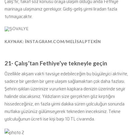
Çalış’tır; fakat söz konusu oraya ulaşım olduğu anda Fethiye
marinaya ulaşmanız gerekiyor. Gidiş-geliş yirmi liradan fazla
tutmayacaktır.
KAYNAK: INSTAGRAM.COM/MELISALPTEKIN
21-
Çalış’tan Fethiye’ye tekneyle geçin
Özellikle akşam vakti tavsiye edebileceğim bu büyüleyici aktivite,
sadece bir yerden bir yere ulaşım sağlamaktan çok daha fazlası.
Şehrin ışıkları üzerinize vururken kapkara denizin üzerinde seyir
halinde olacaksınız. Yıldızların size gerçekten göz kırptığını
hissedeceğiniz, en fazla yirmi dakika süren yolculuğun sonunda
mutlaka yüzünüz gülümseyerek tekneden ineceksiniz. Tekne
yolculuğunun ücreti ise kişi başı 10 TL civarında.