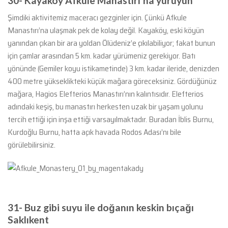
30- Kayaköy Afkule Manastırı’na yürüyün
Şimdiki aktivitemiz maceracı gezginler için. Çünkü Afkule
Manastırı’na ulaşmak pek de kolay değil. Kayaköy, eski köyün
yanından çıkan bir ara yoldan Ölüdeniz’e çıkılabiliyor; fakat bunun
için çamlar arasından 5 km. kadar yürümeniz gerekiyor. Batı
yönünde (Gemiler koyu istikametinde) 3 km. kadar ileride, denizden
400 metre yükseklikteki küçük mağara göreceksiniz. Gördüğünüz
mağara, Hagios Elefterios Manastırı’nın kalıntısıdır. Elefterios
adındaki keşiş, bu manastırı herkesten uzak bir yaşam yolunu
tercih ettiği için inşa ettiği varsayılmaktadır. Buradan İblis Burnu,
Kurdoğlu Burnu, hatta açık havada Rodos Adası’nı bile
görülebilirsiniz.
31- Buz gibi suyu ile doğanın keskin bıçağı
Saklıkent