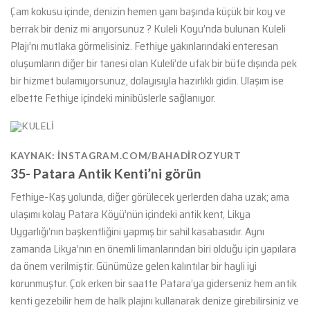
Çam kokusu içinde, denizin hemen yanı başında küçük bir koy ve
berrak bir deniz mi arıyorsunuz ? Kuleli Koyu’nda bulunan Kuleli
Plajı’nı mutlaka görmelisiniz. Fethiye yakınlarındaki enteresan
oluşumların diğer bir tanesi olan Kuleli’de ufak bir büfe dışında pek
bir hizmet bulamıyorsunuz, dolayısıyla hazırlıklı gidin. Ulaşım ise
elbette Fethiye içindeki minibüslerle sağlanıyor.
KAYNAK: INSTAGRAM.COM/BAHADIROZYURT
35- Patara Antik Kenti’ni görün
Fethiye-Kaş yolunda, diğer görülecek yerlerden daha uzak; ama
ulaşımı kolay Patara Köyü’nün içindeki antik kent, Likya
Uygarlığı’nın başkentliğini yapmış bir sahil kasabasıdır. Aynı
zamanda Likya’nın en önemli limanlarından biri olduğu için yapılara
da önem verilmiştir. Günümüze gelen kalıntılar bir hayli iyi
korunmuştur. Çok erken bir saatte Patara’ya giderseniz hem antik
kenti gezebilir hem de halk plajını kullanarak denize girebilirsiniz ve