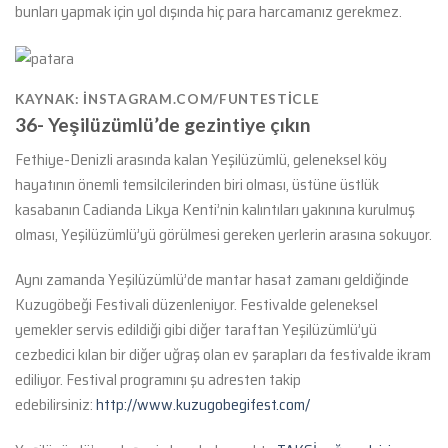
bunları yapmak için yol dışında hiç para harcamanız gerekmez.
KAYNAK: INSTAGRAM.COM/FUNTESTICLE
36- Yeşilüzümlü’de gezintiye çıkın
Fethiye-Denizli arasında kalan Yeşilüzümlü, geleneksel köy
hayatının önemli temsilcilerinden biri olması, üstüne üstlük
kasabanın Cadianda Likya Kenti’nin kalıntıları yakınına kurulmuş
olması, Yeşilüzümlü’yü görülmesi gereken yerlerin arasına sokuyor.
Aynı zamanda Yeşilüzümlü’de mantar hasat zamanı geldiğinde
Kuzugöbeği Festivali düzenleniyor. Festivalde geleneksel
yemekler servis edildiği gibi diğer taraftan Yeşilüzümlü’yü
cezbedici kılan bir diğer uğraş olan ev şarapları da festivalde ikram
ediliyor. Festival programını şu adresten takip
edebilirsiniz:
http://www.kuzugobegifest.com/