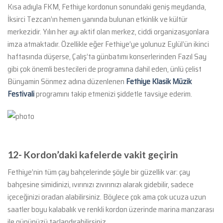
Kısa adıyla FKM, Fethiye kordonun sonundaki geniş meydanda,
İksirci Tezcan’ın hemen yanında bulunan etkinlik ve kültür
merkezidir. Yılın her ayı aktif olan merkez, ciddi organizasyonlara
imza atmaktadır. Özellikle eğer Fethiye’ye yolunuz Eylül’ün ikinci
haftasında düşerse, Çalış’ta günbatımı konserlerinden Fazıl Say
gibi çok önemli bestecileri de programına dahil eden, ünlü çelist
Bünyamin Sönmez adına düzenlenen
Fethiye Klasik Müzik
Festivali
programını takip etmenizi şiddetle tavsiye ederim.
12-
Kordon’daki kafelerde vakit geçirin
Fethiye’nin tüm çay bahçelerinde şöyle bir güzellik var: çay
bahçesine simidinizi, ıvırınızı zıvırınızı alarak gidebilir, sadece
içeceğinizi oradan alabilirsiniz. Böylece çok ama çok ucuza uzun
saatler boyu kalabalık ve renkli kordon üzerinde marina manzarası
ile gününüzü taçlandırabilirsiniz.