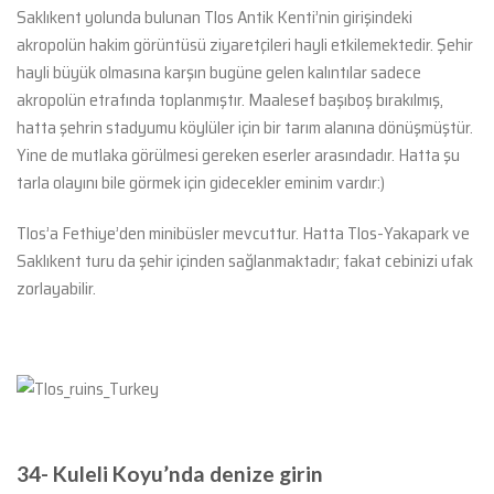
Saklıkent yolunda bulunan Tlos Antik Kenti’nin girişindeki
akropolün hakim görüntüsü ziyaretçileri hayli etkilemektedir. Şehir
hayli büyük olmasına karşın bugüne gelen kalıntılar sadece
akropolün etrafında toplanmıştır. Maalesef başıboş bırakılmış,
hatta şehrin stadyumu köylüler için bir tarım alanına dönüşmüştür.
Yine de mutlaka görülmesi gereken eserler arasındadır. Hatta şu
tarla olayını bile görmek için gidecekler eminim vardır:)
Tlos’a Fethiye’den minibüsler mevcuttur. Hatta Tlos-Yakapark ve
Saklıkent turu da şehir içinden sağlanmaktadır; fakat cebinizi ufak
zorlayabilir.
34- Kuleli Koyu’nda denize girin