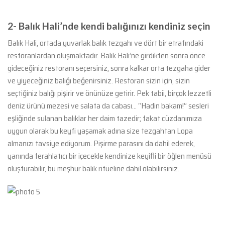
2- Balık Hali’nde kendi balığınızı kendiniz seçin
Balık Hali, ortada yuvarlak balık tezgahı ve dört bir etrafındaki
restoranlardan oluşmaktadır. Balık Hali’ne girdikten sonra önce
gideceğiniz restoranı seçersiniz, sonra kalkar orta tezgaha gider
ve yiyeceğiniz balığı beğenirsiniz. Restoran sizin için, sizin
seçtiğiniz balığı pişirir ve önünüze getirir. Pek tabii, birçok lezzetli
deniz ürünü mezesi ve salata da cabası… “Hadin bakam!” sesleri
eşliğinde sulanan balıklar her daim tazedir; fakat cüzdanımıza
uygun olarak bu keyfi yaşamak adına size tezgahtan Lopa
almanızı tavsiye ediyorum. Pişirme parasını da dahil ederek,
yanında ferahlatıcı bir içecekle kendinize keyifli bir öğlen menüsü
oluşturabilir, bu meşhur balık ritüeline dahil olabilirsiniz.