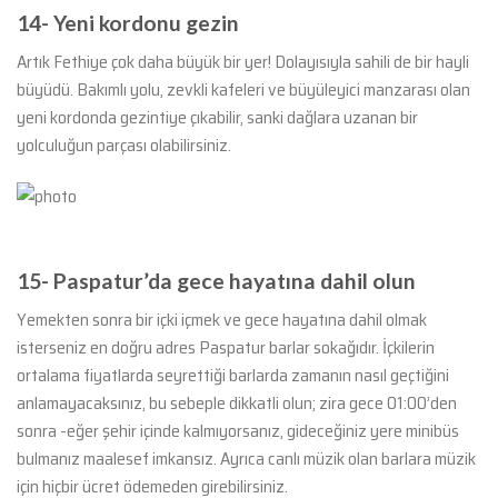
14-
Yeni kordonu gezin
Artık Fethiye çok daha büyük bir yer! Dolayısıyla sahili de bir hayli
büyüdü. Bakımlı yolu, zevkli kafeleri ve büyüleyici manzarası olan
yeni kordonda gezintiye çıkabilir, sanki dağlara uzanan bir
yolculuğun parçası olabilirsiniz.
15-
Paspatur’da gece hayatına dahil olun
Yemekten sonra bir içki içmek ve gece hayatına dahil olmak
isterseniz en doğru adres Paspatur barlar sokağıdır. İçkilerin
ortalama fiyatlarda seyrettiği barlarda zamanın nasıl geçtiğini
anlamayacaksınız, bu sebeple dikkatli olun; zira gece 01:00’den
sonra -eğer şehir içinde kalmıyorsanız, gideceğiniz yere minibüs
bulmanız maalesef imkansız. Ayrıca canlı müzik olan barlara müzik
için hiçbir ücret ödemeden girebilirsiniz.