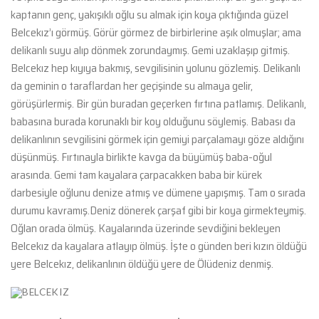
kaptanın genç, yakışıklı oğlu su almak için koya çıktığında güzel
Belcekız’ı görmüş. Görür görmez de birbirlerine aşık olmuşlar; ama
delikanlı suyu alıp dönmek zorundaymış. Gemi uzaklaşıp gitmiş.
Belcekız hep kıyıya bakmış, sevgilisinin yolunu gözlemiş. Delikanlı
da geminin o taraflardan her geçişinde su almaya gelir,
görüşürlermiş. Bir gün buradan geçerken fırtına patlamış. Delikanlı,
babasına burada korunaklı bir koy olduğunu söylemiş. Babası da
delikanlının sevgilisini görmek için gemiyi parçalamayı göze aldığını
düşünmüş. Fırtınayla birlikte kavga da büyümüş baba-oğul
arasında. Gemi tam kayalara çarpacakken baba bir kürek
darbesiyle oğlunu denize atmış ve dümene yapışmış. Tam o sırada
durumu kavramış.Deniz dönerek çarşaf gibi bir koya girmekteymiş.
Oğlan orada ölmüş. Kayalarında üzerinde sevdiğini bekleyen
Belcekız da kayalara atlayıp ölmüş. İşte o günden beri kızın öldüğü
yere Belcekız, delikanlının öldüğü yere de Ölüdeniz denmiş.