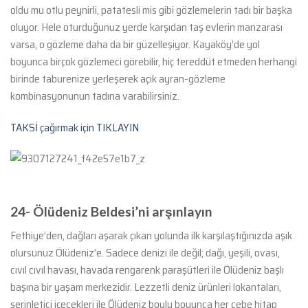
oldu mu otlu peynirli, patatesli mis gibi gözlemelerin tadı bir başka
oluyor. Hele oturduğunuz yerde karşıdan taş evlerin manzarası
varsa, o gözleme daha da bir güzelleşiyor. Kayaköy’de yol
boyunca birçok gözlemeci görebilir, hiç tereddüt etmeden herhangi
birinde taburenize yerleşerek açık ayran-gözleme
kombinasyonunun tadına varabilirsiniz.
TAKSİ çağırmak için TIKLAYIN
24-
Ölüdeniz Beldesi’ni arşınlayın
Fethiye’den, dağları aşarak çıkan yolunda ilk karşılaştığınızda aşık
olursunuz Ölüdeniz’e. Sadece denizi ile değil; dağı, yeşili, ovası,
cıvıl cıvıl havası, havada rengarenk paraşütleri ile Ölüdeniz başlı
başına bir yaşam merkezidir. Lezzetli deniz ürünleri lokantaları,
serinletici içecekleri ile Ölüdeniz boylu boyunca her cebe hitap