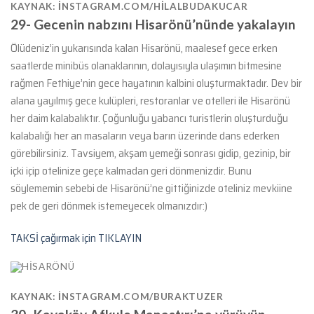
KAYNAK: INSTAGRAM.COM/HILALBUDAKUCAR
29-
Gecenin nabzını Hisarönü’nünde yakalayın
Ölüdeniz’in yukarısında kalan Hisarönü, maalesef gece erken
saatlerde minibüs olanaklarının, dolayısıyla ulaşımın bitmesine
rağmen Fethiye’nin gece hayatının kalbini oluşturmaktadır. Dev bir
alana yayılmış gece kulüpleri, restoranlar ve otelleri ile Hisarönü
her daim kalabalıktır. Çoğunluğu yabancı turistlerin oluşturduğu
kalabalığı her an masaların veya barın üzerinde dans ederken
görebilirsiniz. Tavsiyem, akşam yemeği sonrası gidip, gezinip, bir
içki içip otelinize geçe kalmadan geri dönmenizdir. Bunu
söylememin sebebi de Hisarönü’ne gittiğinizde oteliniz mevkiine
pek de geri dönmek istemeyecek olmanızdır:)
TAKSİ çağırmak için TIKLAYIN
KAYNAK: INSTAGRAM.COM/BURAKTUZER