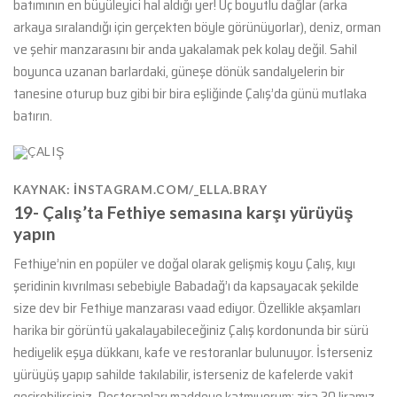
batımının en büyüleyici hal aldığı yer! Üç boyutlu dağlar (arka
arkaya sıralandığı için gerçekten böyle görünüyorlar), deniz, orman
ve şehir manzarasını bir anda yakalamak pek kolay değil. Sahil
boyunca uzanan barlardaki, güneşe dönük sandalyelerin bir
tanesine oturup buz gibi bir bira eşliğinde Çalış’da günü mutlaka
batırın.
KAYNAK: INSTAGRAM.COM/_ELLA.BRAY
19-
Çalış’ta Fethiye semasına karşı yürüyüş
yapın
Fethiye’nin en popüler ve doğal olarak gelişmiş koyu Çalış, kıyı
şeridinin kıvrılması sebebiyle Babadağ’ı da kapsayacak şekilde
size dev bir Fethiye manzarası vaad ediyor. Özellikle akşamları
harika bir görüntü yakalayabileceğiniz Çalış kordonunda bir sürü
hediyelik eşya dükkanı, kafe ve restoranlar bulunuyor. İsterseniz
yürüyüş yapıp sahilde takılabilir, isterseniz de kafelerde vakit
geçirebilirsiniz. Restoranları maddeye katmıyorum; zira 20 liramız