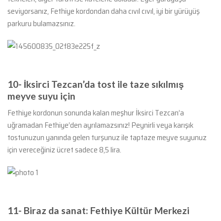
seviyorsanız, Fethiye kordondan daha cıvıl cıvıl, iyi bir yürüyüş
parkuru bulamazsınız.
10-
İksirci Tezcan’da tost ile taze sıkılmış
meyve suyu için
Fethiye kordonun sonunda kalan meşhur İksirci Tezcan’a
uğramadan Fethiye’den ayrılamazsınız! Peynirli veya karışık
tostunuzun yanında gelen turşunuz ile taptaze meyve suyunuz
için vereceğiniz ücret sadece 8,5 lira.
11-
Biraz da sanat: Fethiye Kültür Merkezi