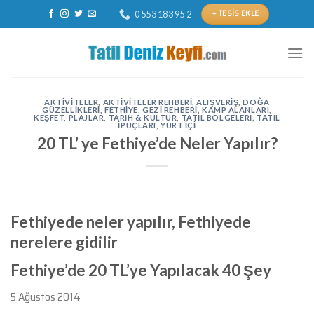
Skip
+ TESIS EKLE
0 553 183 95 2
to
content
AKTIVITELER
,
AKTIVITELER REHBERI
,
ALIŞVERIŞ
,
DOĞA
GÜZELLIKLERI
,
FETHIYE
,
GEZI REHBERI
,
KAMP ALANLARI
,
KEŞFET
,
PLAJLAR
,
TARIH & KÜLTÜR
,
TATIL BÖLGELERI
,
TATIL
İPUÇLARI
,
YURT IÇI
20 TL’ ye Fethiye’de Neler Yapılır?
Fethiyede neler yapılır, Fethiyede
nerelere gidilir
Fethiye’de 20 TL’ye Yapılacak 40 Şey
5 Ağustos 2014