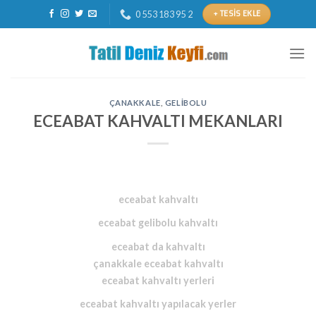
Skip
+ TESIS EKLE
0 553 183 95 2
to
content
ÇANAKKALE
,
GELIBOLU
ECEABAT KAHVALTI MEKANLARI
eceabat kahvaltı
eceabat gelibolu kahvaltı
eceabat da kahvaltı
çanakkale eceabat kahvaltı
eceabat kahvaltı yerleri
eceabat kahvaltı yapılacak yerler