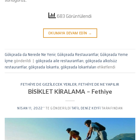
683 Görüntülendi
OKUMAYA DEVAM EDIN
→
Gökçeada da Nerede Ne Yenir
,
Gökçeada Restaurantlar
,
Gökçeada Yeme
İçme
gönderildi
|
gökçeada aile restaurantları
,
gökçeada alkolsüz
restaurantlar
,
gökçeada lokanta
,
gökçeada lokantaları
etiketlendi
FETHIYE DE GEZILECEK YERLER
,
FETHIYE DE NE YAPILIR
BİSİKLET KİRALAMA – Fethiye
NISAN 11, 2022
’' TE GÖNDERILDI
TATIL DENIZ KEYFI
TARAFINDAN