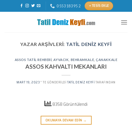
Skip
+ TESIS EKLE
0 553 183 95 2
to
content
YAZAR ARŞIVLERI:
TATIL DENIZ KEYFI
ASSOS TATIL REHBERI
,
AYVACIK
,
BEHRAMKALE
,
ÇANAKKALE
ASSOS KAHVALTI MEKANLARI
MART 19, 2023
’' TE GÖNDERILDI
TATIL DENIZ KEYFI
TARAFINDAN
8358 Görüntülendi
OKUMAYA DEVAM EDIN
→