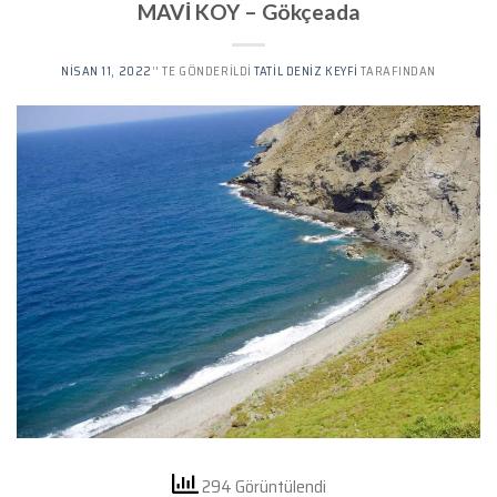
MAVİ KOY – Gökçeada
NISAN 11, 2022
’' TE GÖNDERILDI
TATIL DENIZ KEYFI
TARAFINDAN
294 Görüntülendi