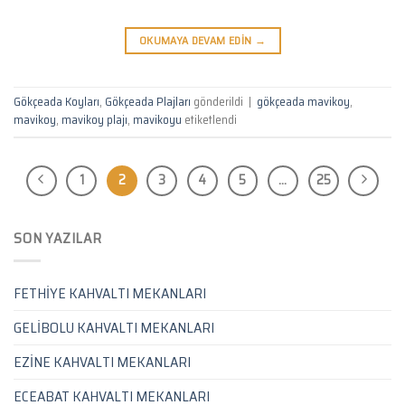
OKUMAYA DEVAM EDIN
→
Gökçeada Koyları
,
Gökçeada Plajları
gönderildi
|
gökçeada mavikoy
,
mavikoy
,
mavikoy plajı
,
mavikoyu
etiketlendi
1
2
3
4
5
…
25
SON YAZILAR
FETHİYE KAHVALTI MEKANLARI
GELİBOLU KAHVALTI MEKANLARI
EZİNE KAHVALTI MEKANLARI
ECEABAT KAHVALTI MEKANLARI