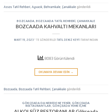
Assos Tatil Rehberi
,
Ayvacık
,
Behramkale
,
Çanakkale
gönderildi
BOZCAADA
,
BOZCAADA TATIL REHBERI
,
ÇANAKKALE
BOZCAADA KAHVALTI MEKANLARI
MART 19, 2023
’' TE GÖNDERILDI
TATIL DENIZ KEYFI
TARAFINDAN
8083 Görüntülendi
OKUMAYA DEVAM EDIN
→
Bozcaada
,
Bozcaada Tatil Rehberi
,
Çanakkale
gönderildi
GÖKÇEADA DA NEREDE NE YENIR
,
GÖKÇEADA
RESTAURANTLAR
,
GÖKÇEADA YEME İÇME
ALKOLSÜZ RESTORANLAR Gökçeada