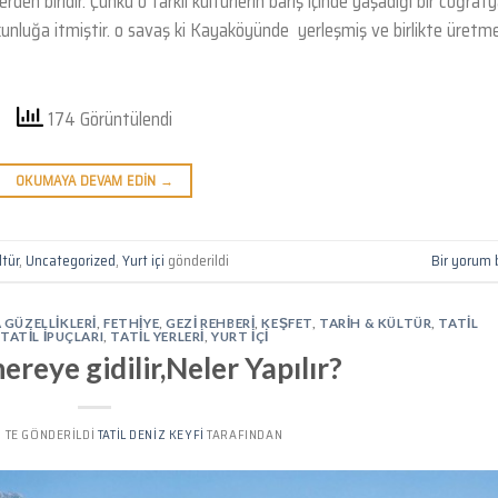
rden biridir. Çünkü o farklı kültürlerin barış içinde yaşadığı bir coğraf
skunluğa itmiştir. o savaş ki Kayaköyünde yerleşmiş ve birlikte üretm
174 Görüntülendi
OKUMAYA DEVAM EDIN
→
ltür
,
Uncategorized
,
Yurt içi
gönderildi
Bir yorum 
GÜZELLIKLERI
,
FETHIYE
,
GEZI REHBERI
,
KEŞFET
,
TARIH & KÜLTÜR
,
TATIL
,
TATIL İPUÇLARI
,
TATIL YERLERI
,
YURT IÇI
ereye gidilir,Neler Yapılır?
’' TE GÖNDERILDI
TATIL DENIZ KEYFI
TARAFINDAN