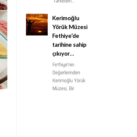
farkeden...
Kerimoğlu
Yörük Müzesi
Fethiye’de
tarihine sahip
çıkıyor…
Fethiye'nin
Değerlerinden
Kerimoğlu Yörük
Müzesi, Bir
Yörüklük Sevdası...
Fethiye...
Kaunos Antik
Kenti (Trekking