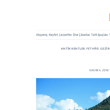
Alışveriş
,
Keşfet
,
Lezzetler
,
Öne Çıkanlar
,
Tatil İpuçları
,
ANTIK KENTLER
,
FETHIYE
,
GEZI 
KASIM 4, 2016