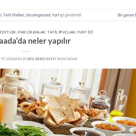
i
,
Tatil Otelleri
,
Uncategorized
,
Yurt içi
gönderildi
Bir yorum 
ZZETLER
,
ÖNE ÇIKANLAR
,
TATIL İPUÇLARI
,
YURT IÇI
ada’da neler yapılır
’' TE GÖNDERILDI
TATIL DENIZ KEYFI
TARAFINDAN