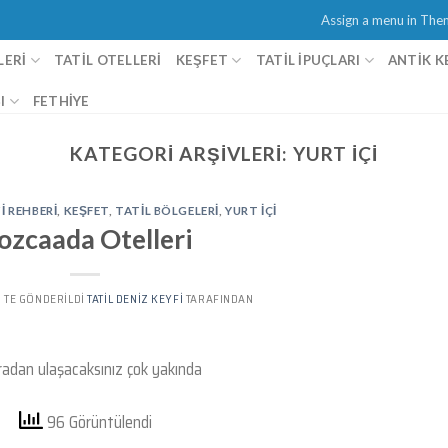
Assign a menu in Th
LERI
TATIL OTELLERI
KEŞFET
TATİL İPUÇLARI
ANTIK K
I
FETHIYE
KATEGORI ARŞIVLERI:
YURT IÇI
I REHBERI
,
KEŞFET
,
TATIL BÖLGELERI
,
YURT IÇI
ozcaada Otelleri
’' TE GÖNDERILDI
TATIL DENIZ KEYFI
TARAFINDAN
radan ulaşacaksınız çok yakında
96 Görüntülendi