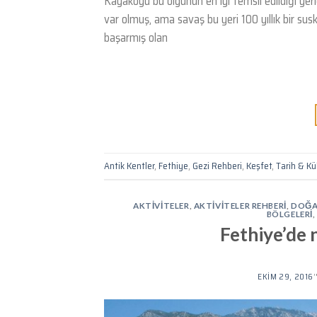
Kayaköyü bu olgunun en iyi temsil edildiği yerle
var olmuş, ama savaş bu yeri 100 yıllık bir su
başarmış olan
Antik Kentler
,
Fethiye
,
Gezi Rehberi
,
Keşfet
,
Tarih & Kü
AKTIVITELER
,
AKTIVITELER REHBERI
,
DOĞA 
BÖLGELERI
Fethiye’de n
EKIM 29, 2016