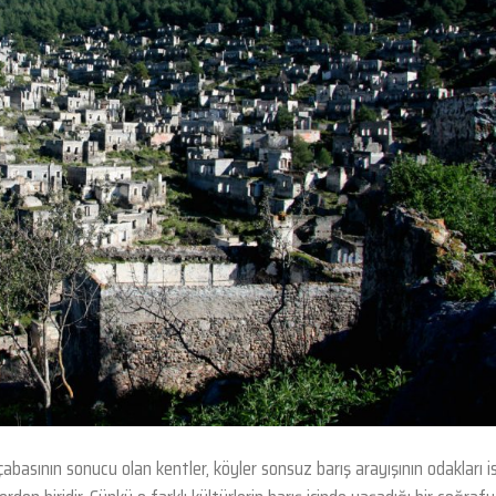
basının sonucu olan kentler, köyler sonsuz barış arayışının odakları i