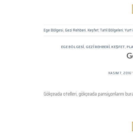
Ege Bölgesi
,
Gezi Rehberi
,
Keşfet
,
Tatil Bölgeleri
,
Yurt 
EGE BÖLGESI
,
GEZI REHBERI
,
KEŞFET
,
PL
G
KASIM 7, 2016
Gökçeada otelleri, gökçeada pansiyonlarını bur