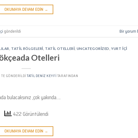
OKUMAYA DEVAM EDIN
→
içi
gönderildi
Bir yorum 
AJLAR
,
TATIL BÖLGELERI
,
TATIL OTELLERI
,
UNCATEGORIZED
,
YURT IÇI
ökçeada Otelleri
’' TE GÖNDERILDI
TATIL DENIZ KEYFI
TARAFINDAN
ada bulacaksınız ,çok yakında….
422 Görüntülendi
OKUMAYA DEVAM EDIN
→