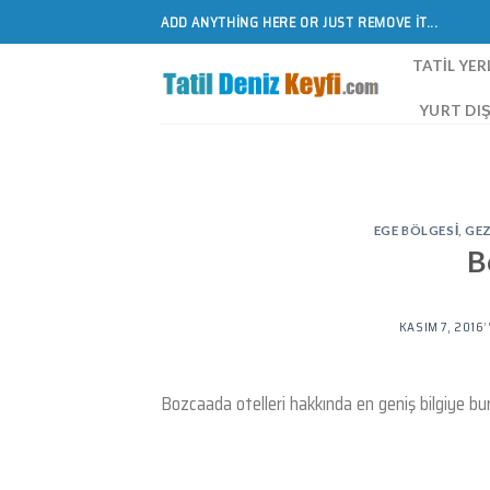
Skip
ADD ANYTHING HERE OR JUST REMOVE IT...
to
content
TATIL YER
YURT DIŞ
EGE BÖLGESI
,
GEZ
B
KASIM 7, 2016
Bozcaada otelleri hakkında en geniş bilgiye bu