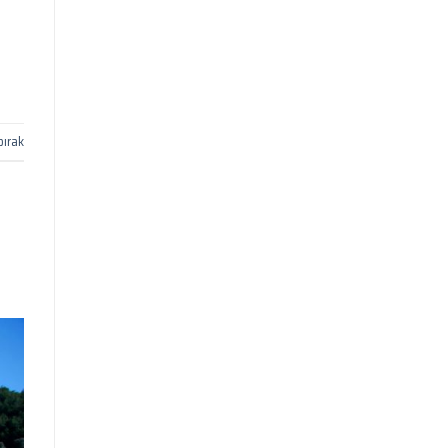
Zamanı)
Dalyan bizi
gerçekten büyüledi,
kısa zaman dilimi
içinde ikinci kez...
bırak