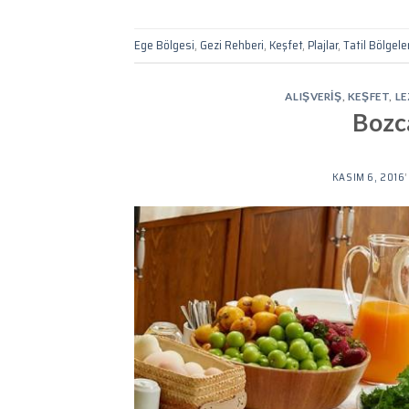
Ege Bölgesi
,
Gezi Rehberi
,
Keşfet
,
Plajlar
,
Tatil Bölgeler
ALIŞVERIŞ
,
KEŞFET
,
LE
Bozca
KASIM 6, 2016