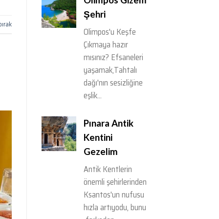
Şehri
bırak
Olimpos'u Keşfe
Çıkmaya hazır
mısınız? Efsaneleri
yaşamak,Tahtalı
dağı'nın sesizliğine
eşlik...
Pınara Antik
Kentini
Gezelim
Antik Kentlerin
önemli şehirlerinden
Ksantos'un nufusu
hızla artıyodu, bunu