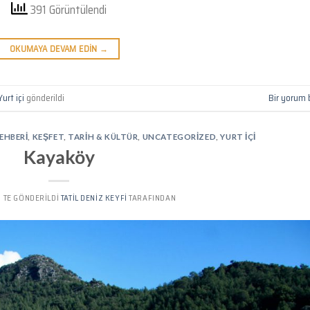
391 Görüntülendi
OKUMAYA DEVAM EDIN
→
Yurt içi
gönderildi
Bir yorum 
REHBERI
,
KEŞFET
,
TARIH & KÜLTÜR
,
UNCATEGORIZED
,
YURT IÇI
Kayaköy
’' TE GÖNDERILDI
TATIL DENIZ KEYFI
TARAFINDAN