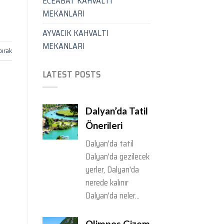
ECEABAT KAHVALTI
MEKANLARI
AYVACIK KAHVALTI
MEKANLARI
bırak
LATEST POSTS
Dalyan’da Tatil
Önerileri
Dalyan'da tatil
Dalyan'da gezilecek
yerler, Dalyan'da
nerede kalınır
Dalyan'da neler...
Olimpos Gizem