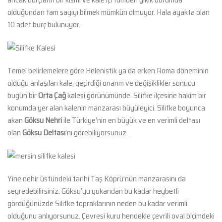
olduğundan tam sayıyı bilmek mümkün olmuyor. Hala ayakta olan
10 adet burç bulunuyor.
Temel belirlemelere göre Helenistik ya da erken Roma döneminin
olduğu anlaşılan kale, geçirdiği onarım ve değişiklikler sonucu
bugün bir
Orta Çağ
kalesi görünümünde. Silifke ilçesine hakim bir
konumda yer alan kalenin manzarası büyüleyici. Silifke boyunca
akan
Göksu Nehri
ile Türkiye’nin en büyük ve en verimli deltası
olan
Göksu Deltası
’nı görebiliyorsunuz.
Yine nehir üstündeki tarihi Taş Köprü’nün manzarasını da
seyredebilirsiniz. Göksu’yu yukarıdan bu kadar heybetli
gördüğünüzde Silifke topraklarının neden bu kadar verimli
olduğunu anlıyorsunuz. Çevresi kuru hendekle çevrili oval biçimdeki