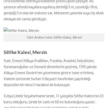
Orta kısmında Selefkiya krallarının şatosu göze çarpıyor. Bu
şatonun altında kayalara oyulmuş derinliği 5 m, uzunluğu 18 m,
genişliği 5 m olan bir mahzen var. Mahzenin yanında suyu hiç eksik
olmayan bir sarnıç görülüyor.
Takir Ambarı’ndan Silifke Kalesi, Mersin
Silifke Kalesi, Mersin
Kale, Ermeni Kilikya Krallıkları, Franklar, Anadolu Selçukluları,
Karamanoğulları ve Osmanlı dönemlerini geçirmiş. 1190 yılında
Kilikya Ermeni Devleti’nin yönetimine girince tamir ettirilmiş.
Kalenin içerisinde Sultan II.Beyazıt tarafından yaptırıldığı
düşünülen bir mescit harabesi de bulunuyor.
Evliya Çelebi Seyahatname’sinde, 17. yüzyılda Silifke Kalesi’nin 23
burcu olduğunu, içinde bir cami ve 60 ev bulunduğunu yazar;
ancak burçların bir kısmı ve kale içi tümden yıkık durumda