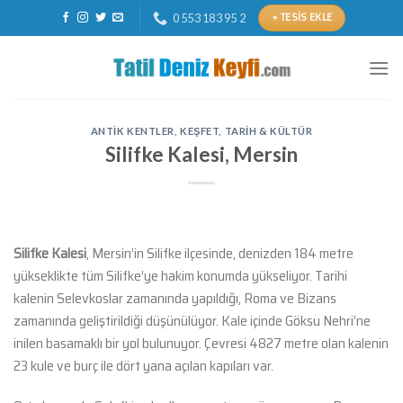
Skip
+ TESIS EKLE
0 553 183 95 2
to
content
ANTIK KENTLER
,
KEŞFET
,
TARIH & KÜLTÜR
Silifke Kalesi, Mersin
Silifke Kalesi
, Mersin’in Silifke ilçesinde, denizden 184 metre
yükseklikte tüm Silifke’ye hakim konumda yükseliyor. Tarihi
kalenin Selevkoslar zamanında yapıldığı, Roma ve Bizans
zamanında geliştirildiği düşünülüyor. Kale içinde Göksu Nehri’ne
inilen basamaklı bir yol bulunuyor. Çevresi 4827 metre olan kalenin
23 kule ve burç ile dört yana açılan kapıları var.