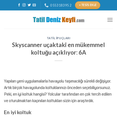
Skip
+ TESIS EKLE
0 553 183 95 2
to
content
TATIL İPUÇLARI
Skyscanner uçaktaki en mükemmel
koltuğu açıklıyor: 6A
Yapılan yeni uygulamalarla havayolu taşımacılığı sürekli değişiyor.
Artık birçok havayolunda koltuklarınızı önceden seçebiliyorsunuz.
Peki, en iyi koltuk hangisi? Yolcular tarafından en çok tercih edilen
ve oturulmaktan kaçınılan koltukları sizin için araştırdık.
En iyi koltuk