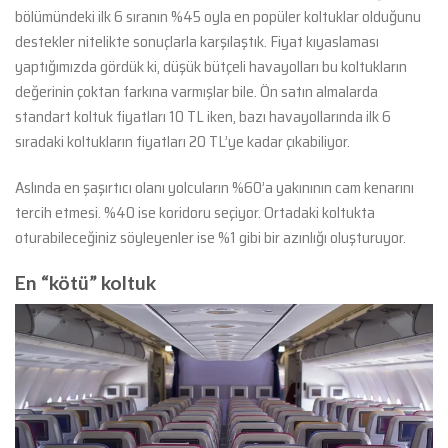
bölümündeki ilk 6 sıranın %45 oyla en popüler koltuklar olduğunu
destekler nitelikte sonuçlarla karşılaştık. Fiyat kıyaslaması
yaptığımızda gördük ki, düşük bütçeli havayolları bu koltukların
değerinin çoktan farkına varmışlar bile. Ön satın almalarda
standart koltuk fiyatları 10 TL iken, bazı havayollarında ilk 6
sıradaki koltukların fiyatları 20 TL’ye kadar çıkabiliyor.
Aslında en şaşırtıcı olanı yolcuların %60’a yakınının cam kenarını
tercih etmesi. %40 ise koridoru seçiyor. Ortadaki koltukta
oturabileceğiniz söyleyenler ise %1 gibi bir azınlığı oluşturuyor.
En “kötü” koltuk